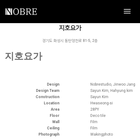
toggl
navig
NOBRE
지호요가
경기도 화성시 동탄영천로 81-5, 2층
지호요가
Design
Nobrestudio, Jinwoo Jang
Design Team
Sayun Kim, Hahyung kim
Construction
Sayun Kim
Location
Hwaseong-si
Area
28PY
Floor
Deco tile
Wall
Film
Ceiling
Film
Photograph
Wakingphoto