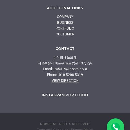
ADDITIONAL LINKS
COMPANY
BUSINESS
PORTFOLIO
CUSTOMER
CONTACT
주식회사 노브레
서울특별시 마포구 월드컵로 137, 2층
Email:
jjw5319@nobre.co.kr
Phone: 010-5208-5319
VIEW DIRECTION
INSTAGRAM PORTFOLIO
NOBRE ALL RIGHTS RESERVED.
Term and Condition
|
Privacy Policy