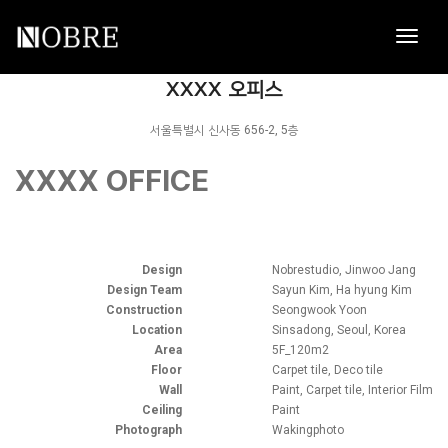
toggl
navig
NOBRE
XXXX 오피스
서울특별시 신사동 656-2, 5층
XXXX OFFICE
Design
Nobrestudio, Jinwoo Jang
Design Team
Sayun Kim, Ha hyung Kim
Construction
Seongwook Yoon
Location
Sinsadong, Seoul, Korea
Area
5F_120m2
Floor
Carpet tile, Deco tile
Wall
Paint, Carpet tile, Interior Film
Ceiling
Paint
Photograph
Wakingphoto