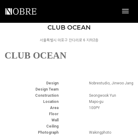
toggl
navig
NOBRE
CLUB OCEAN
서울특별시 마포구 잔다리로 6 지하2층
CLUB OCEAN
Design
Nobrestudio, Jinwoo Jang
Design Team
Construction
Seongwook Yun
Location
Mapo-gu
Area
100PY
Floor
Wall
Ceiling
Photograph
Wakingphoto