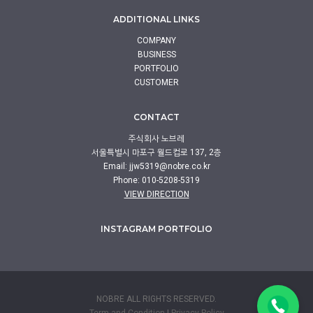
ADDITIONAL LINKS
COMPANY
BUSINESS
PORTFOLIO
CUSTOMER
CONTACT
주식회사 노브레
서울특별시 마포구 월드컵로 137, 2층
Email:
jjw5319@nobre.co.kr
Phone: 010-5208-5319
VIEW DIRECTION
INSTAGRAM PORTFOLIO
NOBRE ALL RIGHTS RESERVED.
Term and Condition
|
Privacy Policy