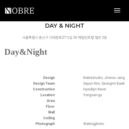
toggl
navig
NOBRE
DAY & NIGHT
서울특별시 용산구 이태원로27가길 26 해밀턴호텔 별관 2층
Day&Night
Design
Nobrestudio, Jinwoo Jang
Design Team
Sayun Kim, Seongmi Baek
Construction
Hyeokjin Kwon
Location
Yongsan-gu
Area
Floor
Wall
Ceiling
Photograph
Wakingphoto